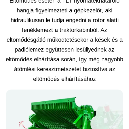
Eltömődés esetén a TLT nyomatékhatároló
hangja figyelmezteti a gépkezelőt, aki
hidraulikusan le tudja engedni a rotor alatti
fenéklemezt a traktorkabinból. Az
eltömődésgátló működtetésekor a kések és a
padlólemez együttesen lesüllyednek az
eltömődés elhárítása során, így még nagyobb
átömlési keresztmetszetet biztosítva az
eltömődés elhárításához