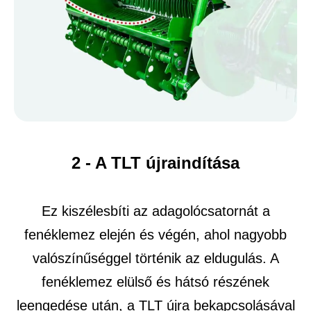
2 - A TLT újraindítása
Ez kiszélesbíti az adagolócsatornát a
fenéklemez elején és végén, ahol nagyobb
valószínűséggel történik az eldugulás. A
fenéklemez elülső és hátsó részének
leengedése után, a TLT újra bekapcsolásával