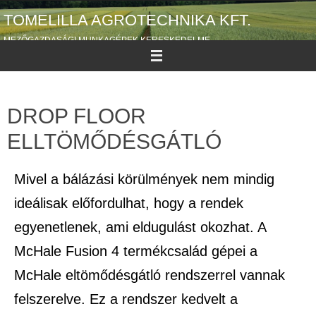
TOMELILLA AGROTECHNIKA KFT.
MEZŐGAZDASÁGI MUNKAGÉPEK KERESKEDELME
DROP FLOOR
ELLTÖMŐDÉSGÁTLÓ
Mivel a bálázási körülmények nem mindig
ideálisak előfordulhat, hogy a rendek
egyenetlenek, ami eldugulást okozhat. A
McHale Fusion 4 termékcsalád gépei a
McHale eltömődésgátló rendszerrel vannak
felszerelve. Ez a rendszer kedvelt a