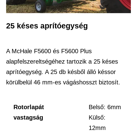
25 késes aprítóegység
A McHale F5600 és F5600 Plus
alapfelszereltségéhez tartozik a 25 késes
aprítóegység. A 25 db késből álló késsor
körülbelül 46 mm-es vágáshosszt biztosít.
Rotorlapát
Belső: 6mm
vastagság
Külső:
12mm