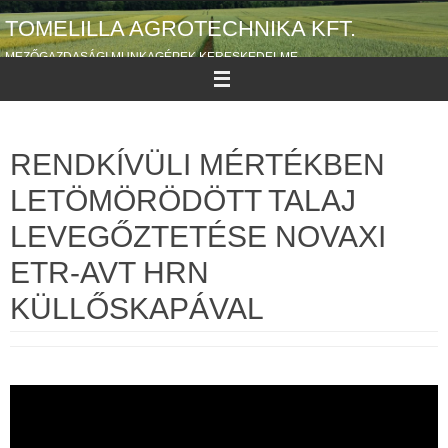
Megszakítás
TOMELILLA AGROTECHNIKA KFT.
MEZŐGAZDASÁGI MUNKAGÉPEK KERESKEDELME
RENDKÍVÜLI MÉRTÉKBEN
LETÖMÖRÖDÖTT TALAJ
LEVEGŐZTETÉSE NOVAXI
ETR-AVT HRN
KÜLLŐSKAPÁVAL