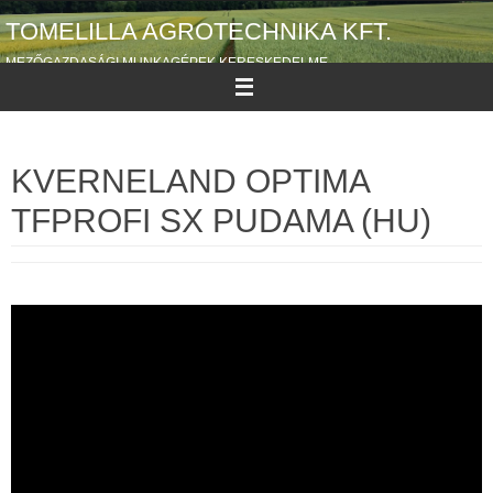
Megszakítás
TOMELILLA AGROTECHNIKA KFT.
MEZŐGAZDASÁGI MUNKAGÉPEK KERESKEDELME
KVERNELAND OPTIMA
TFPROFI SX PUDAMA (HU)