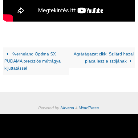
Kverneland Optima SX
Agrárágazat cikk: Szilárd hazai
PUDAMA precíziós műtrágya
piaca lesz a szójának
kijuttatással
Powered by
Nirvana
&
WordPress.