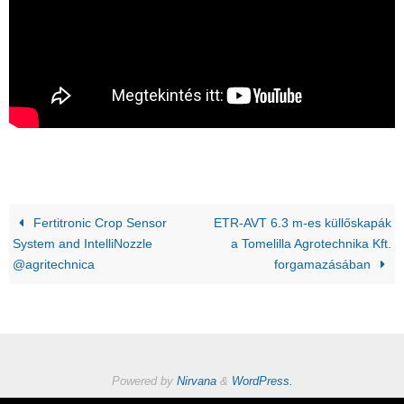
Fertitronic Crop Sensor
ETR-AVT 6.3 m-es küllőskapák
System and IntelliNozzle
a Tomelilla Agrotechnika Kft.
@agritechnica
forgamazásában
Powered by
Nirvana
&
WordPress.