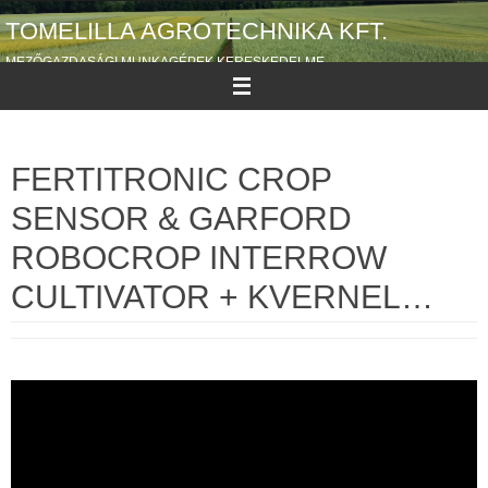
Megszakítás
TOMELILLA AGROTECHNIKA KFT.
MEZŐGAZDASÁGI MUNKAGÉPEK KERESKEDELME
FERTITRONIC CROP
SENSOR & GARFORD
ROBOCROP INTERROW
CULTIVATOR + KVERNEL…