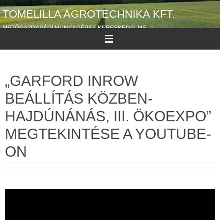
Megszakítás
TOMELILLA AGROTECHNIKA KFT.
MEZŐGAZDASÁGI MUNKAGÉPEK KERESKEDELME
„GARFORD INROW
BEÁLLÍTÁS KÖZBEN-
HAJDÚNÁNÁS, III. ÖKOEXPO”
MEGTEKINTÉSE A YOUTUBE-
ON