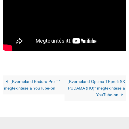
„Kverneland Enduro Pro T”
„Kverneland Optima TFprofi SX
megtekintése a YouTube-on
PUDAMA (HU)” megtekintése a
YouTube-on