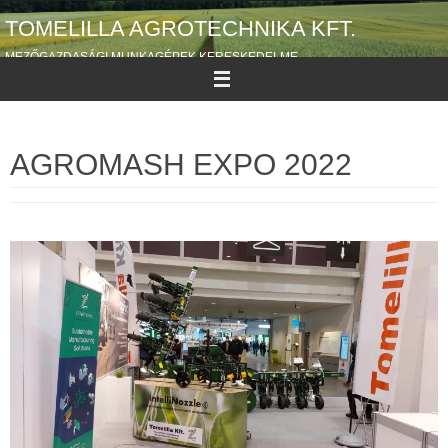
Megszakítás
TOMELILLA AGROTECHNIKA KFT.
MEZŐGAZDASÁGI MUNKAGÉPEK KERESKEDELME
AGROMASH EXPO 2022