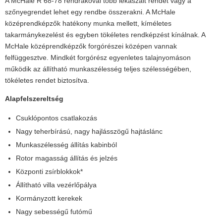
A McHale R 68-78 rendrakóval több lekaszált rendet vagy a
szőnyegrendet lehet egy rendbe összerakni. A McHale
középrendképzők hatékony munka mellett, kíméletes
takarmánykezelést és egyben tökéletes rendképzést kínálnak. A
McHale középrendképzők forgórészei középen vannak
felfüggesztve. Mindkét forgórész egyenletes talajnyomáson
működik az állítható munkaszélesség teljes szélességében,
tökéletes rendet biztosítva.
Alapfelszereltség
Csuklópontos csatlakozás
Nagy teherbírású, nagy hajlásszögű hajtáslánc
Munkaszélesség állítás kabinból
Rotor magasság állítás és jelzés
Központi zsírblokkok*
Állítható villa vezérlőpálya
Kormányzott kerekek
Nagy sebességű futómű