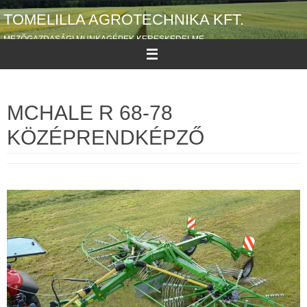
Megszakítás
TOMELILLA AGROTECHNIKA KFT.
MEZŐGAZDASÁGI MUNKAGÉPEK KERESKEDELME
MCHALE R 68-78
KÖZÉPRENDKÉPZŐ