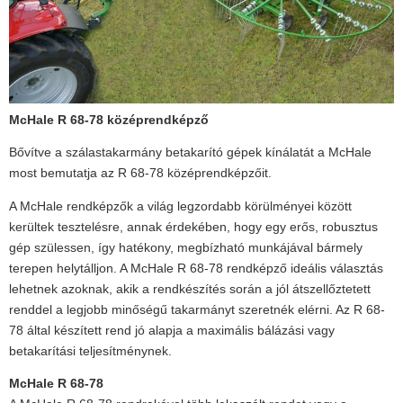
McHale R 68-78
középrendképző
Bővítve a szálastakarmány betakarító gépek kínálatát a McHale
most bemutatja az R 68-78 középrendképzőit.
A McHale rendképzők a világ legzordabb körülményei között
kerültek tesztelésre, annak érdekében, hogy egy erős, robusztus
gép szülessen, így hatékony, megbízható munkájával bármely
terepen helytálljon. A McHale R 68-78 rendképző ideális választás
lehetnek azoknak, akik a rendkészítés során a jól átszellőztetett
renddel a legjobb minőségű takarmányt szeretnék elérni. Az R 68-
78 által készített rend jó alapja a maximális bálázási vagy
betakarítási teljesítménynek.
McHale R 68-78