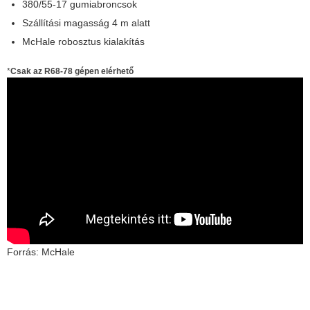
380/55-17 gumiabroncsok
Szállítási magasság 4 m alatt
McHale robosztus kialakítás
*
Csak az R68-78 gépen elérhető
Forrás: McHale