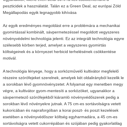
peszticidek a használatát. Talán ez a Green Deal, az európai Zöld
Megállapodás egyik legnagyobb kihívása
Az egyik eredményes megoldást erre a problémára a mechanikai
gyomirtással kombinált, sávpermetezéssel megoldott vegyszeres
növényvédelmi technológia jelenti. Ez az integrált technológia egyre
szélesebb körben terjed, amelyet a vegyszeres gyomirtás
költségeinek és a környezet herbicid terhelésének csökkentése
motivál.
A technológia lényege, hogy a sorközművelő kultivátor megfelelő
részeire szórófejeket szerelnek, amelyek két oldalirányból kezelik le
a sorokban lévő gyomnövényzetet. A folyamat egy menetben megy
végre, a kultivátor gyom-mentesíti a sorközöket, ugyanakkor a
sávpermetező szórófejekből kiáramló növényvédőszerek pedig a
sorokban lévő növényekre jutnak. A 75 cm-es sortávolságra vetett
kukoricában és napraforgóban a korai poszt- és poszt kezelések
esetében a növényvédőszer költség egyharmadára, a 45 cm-es
sortávolságra vetett cukorrépában és szójában pedig gyakorlatilag