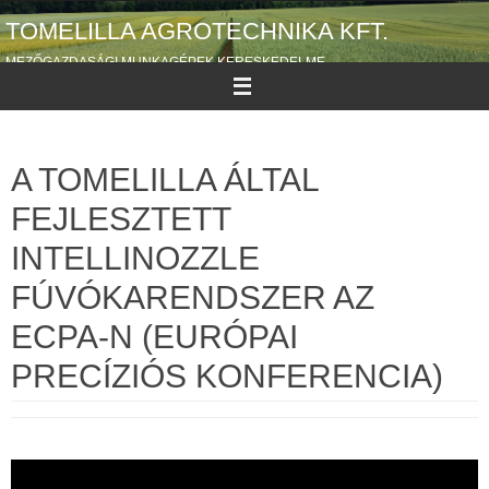
Megszakítás
TOMELILLA AGROTECHNIKA KFT.
MEZŐGAZDASÁGI MUNKAGÉPEK KERESKEDELME
A TOMELILLA ÁLTAL
FEJLESZTETT
INTELLINOZZLE
FÚVÓKARENDSZER AZ
ECPA-N (EURÓPAI
PRECÍZIÓS KONFERENCIA)