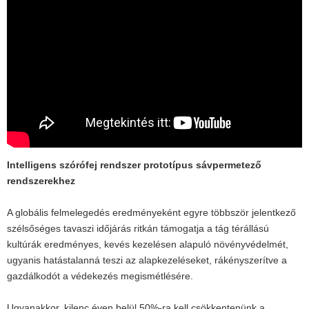
Intelligens szórófej rendszer prototípus sávpermetező
rendszerekhez
A globális felmelegedés eredményeként egyre többször jelentkező
szélsőséges tavaszi időjárás ritkán támogatja a tág térállású
kultúrák eredményes, kevés kezelésen alapuló növényvédelmét,
ugyanis hatástalanná teszi az alapkezeléseket, rákényszerítve a
gazdálkodót a védekezés megismétlésére.
Ugyanakkor, kilenc éven belül 50%-ra kell csökkentenünk a