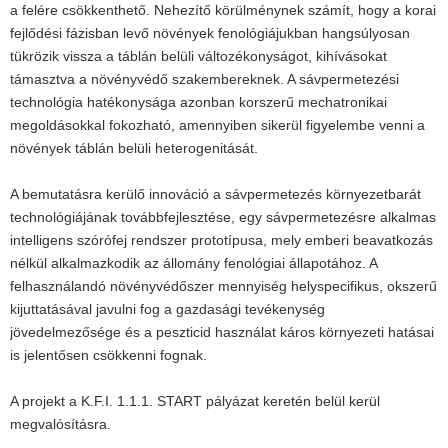
a felére csökkenthető. Nehezítő körülménynek számít, hogy a korai
fejlődési fázisban levő növények fenológiájukban hangsúlyosan
tükrözik vissza a táblán belüli változékonyságot, kihívásokat
támasztva a növényvédő szakembereknek. A sávpermetezési
technológia hatékonysága azonban korszerű mechatronikai
megoldásokkal fokozható, amennyiben sikerül figyelembe venni a
növények táblán belüli heterogenitását.
A bemutatásra kerülő innováció a sávpermetezés környezetbarát
technológiájának továbbfejlesztése, egy sávpermetezésre alkalmas
intelligens szórófej rendszer prototípusa, mely emberi beavatkozás
nélkül alkalmazkodik az állomány fenológiai állapotához. A
felhasználandó növényvédőszer mennyiség helyspecifikus, okszerű
kijuttatásával javulni fog a gazdasági tevékenység
jövedelmezősége és a peszticid használat káros környezeti hatásai
is jelentősen csökkenni fognak.
A projekt a K.F.I. 1.1.1. START pályázat keretén belül kerül
megvalósításra.