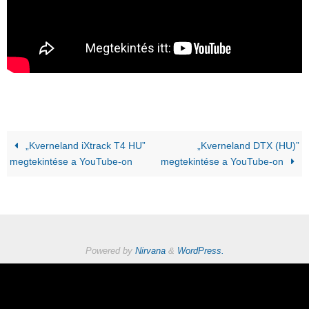
„Kverneland iXtrack T4 HU”
„Kverneland DTX (HU)”
megtekintése a YouTube-on
megtekintése a YouTube-on
Powered by
Nirvana
&
WordPress.