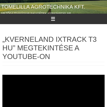
Megszakítás
TOMELILLA AGROTECHNIKA KFT.
MEZŐGAZDASÁGI MUNKAGÉPEK KERESKEDELME
„KVERNELAND IXTRACK T3
HU” MEGTEKINTÉSE A
YOUTUBE-ON