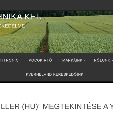
NIKA KFT.
SKEDELME
TITRONIC
POCOKIRTÓ
MÁRKÁINK
RÓLUNK
KVERNELAND KERESKEDŐINK
ILLER (HU)” MEGTEKINTÉSE A