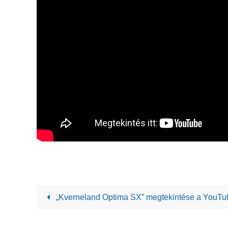
„Kverneland Optima SX” megtekintése a YouTu