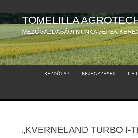
Megszakítás
TOMELILLA AGROTECH
MEZŐGAZDASÁGI MUNKAGÉPEK KERE
Megszakítás
KEZDŐLAP
BEJEGYZÉSEK
FER
„KVERNELAND TURBO I-T