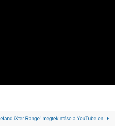
neland iXter Range” megtekintése a YouTube-on