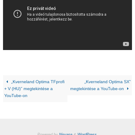
„Kverneland Optima TFprofi
„Kverneland Optima SX”
+ V (HU)” megtekintése a
megtekintése a YouTube-on
YouTube-on
Powered by
Nirvana
&
WordPress.