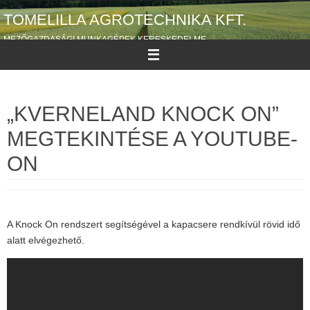
Megszakítás
TOMELILLA AGROTECHNIKA KFT.
MEZŐGAZDASÁGI MUNKAGÉPEK KERESKEDELME
„KVERNELAND KNOCK ON”
MEGTEKINTÉSE A YOUTUBE-
ON
A Knock On rendszert segítségével a kapacsere rendkívül rövid idő
alatt elvégezhető.