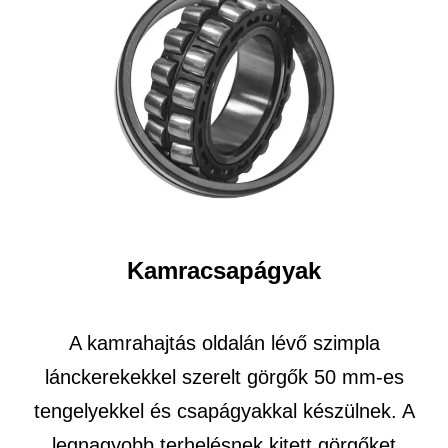
Kamracsapágyak
A kamrahajtás oldalán lévő szimpla
lánckerekekkel szerelt görgők 50 mm-es
tengelyekkel és csapágyakkal készülnek. A
legnagyobb terhelésnek kitett görgőket