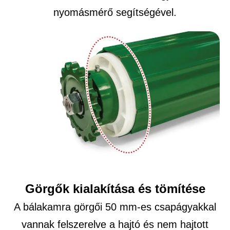
nyomásmérő segítségével.
Görgők kialakítása és tömítése
A bálakamra görgői 50 mm-es csapágyakkal
vannak felszerelve a hajtó és nem hajtott