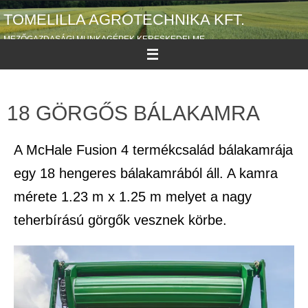
TOMELILLA AGROTECHNIKA KFT.
MEZŐGAZDASÁGI MUNKAGÉPEK KERESKEDELME
18 GÖRGŐS BÁLAKAMRA
A McHale Fusion 4 termékcsalád bálakamrája
egy 18 hengeres bálakamrából áll. A kamra
mérete 1.23 m x 1.25 m melyet a nagy
teherbírású görgők vesznek körbe.