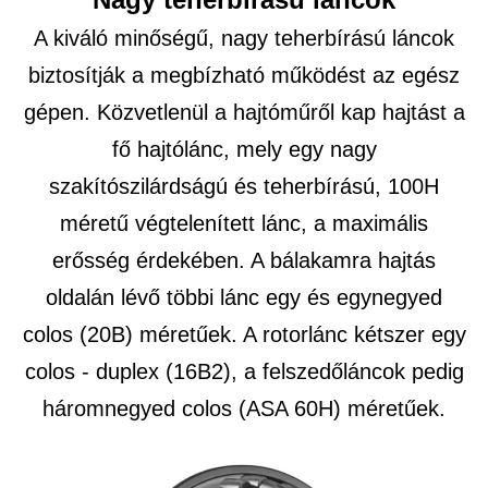
A kiváló minőségű, nagy teherbírású láncok
biztosítják a megbízható működést az egész
gépen. Közvetlenül a hajtóműről kap hajtást a
fő hajtólánc, mely egy nagy
szakítószilárdságú és teherbírású, 100H
méretű végtelenített lánc, a maximális
erősség érdekében. A bálakamra hajtás
oldalán lévő többi lánc egy és egynegyed
colos (20B) méretűek. A rotorlánc kétszer egy
colos - duplex (16B2), a felszedőláncok pedig
háromnegyed colos (ASA 60H) méretűek.