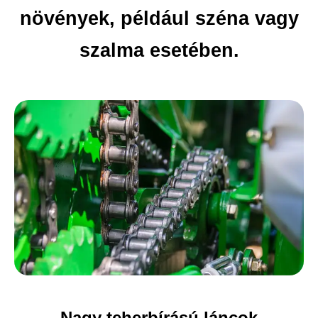
növények, például széna vagy
szalma esetében.
Nagy teherbírású láncok